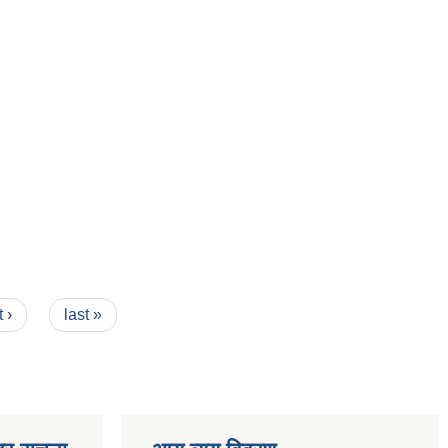
 ›
last »