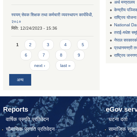
अर्थ मन्त्रालय
केन्द्रीय पञ्ज
स्वयम् सेवक शिक्षक तथा कर्मचारी व्यवस्थापन कार्यविधी,
राष्ट्रिय योजन
२०८०
National Dat
मिति:
12/24/2023 - 15:36
तराई-मधेश समृद्
नेपाल सरकारको
Pages
1
2
3
4
5
प्रधानमन्त्री त
6
7
8
9
राष्ट्रिय जनग
next ›
last »
अन्य
Reports
eGov serv
वार्षिक प्रगति प्रतिवेदन
घटना दर्ता
चौमासिक प्रगति प्रतिवेदन
सामाजिक सुरक्ष