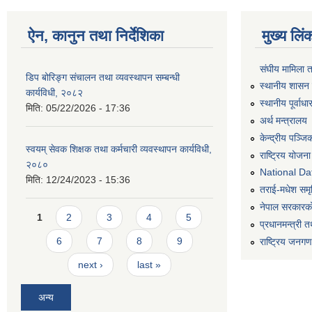
ऐन, कानुन तथा निर्देशिका
मुख्य लिं
संघीय मामिला 
डिप बोरिङ्ग संचालन तथा व्यवस्थापन सम्बन्धी
स्थानीय शासन 
कार्यविधी, २०८२
स्थानीय पूर्वा
मिति:
05/22/2026 - 17:36
अर्थ मन्त्रालय
केन्द्रीय पञ्ज
स्वयम् सेवक शिक्षक तथा कर्मचारी व्यवस्थापन कार्यविधी,
राष्ट्रिय योजन
२०८०
National Dat
मिति:
12/24/2023 - 15:36
तराई-मधेश समृद्
नेपाल सरकारको
Pages
1
2
3
4
5
प्रधानमन्त्री त
6
7
8
9
राष्ट्रिय जनग
next ›
last »
अन्य