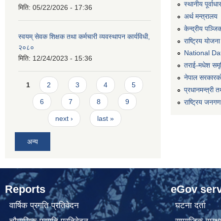
स्थानीय पूर्वा
मिति:
05/22/2026 - 17:36
अर्थ मन्त्रालय
केन्द्रीय पञ्ज
स्वयम् सेवक शिक्षक तथा कर्मचारी व्यवस्थापन कार्यविधी,
राष्ट्रिय योजन
२०८०
National Dat
मिति:
12/24/2023 - 15:36
तराई-मधेश समृद्
नेपाल सरकारको
Pages
1
2
3
4
5
प्रधानमन्त्री त
6
7
8
9
राष्ट्रिय जनग
next ›
last »
अन्य
Reports
eGov serv
वार्षिक प्रगति प्रतिवेदन
घटना दर्ता