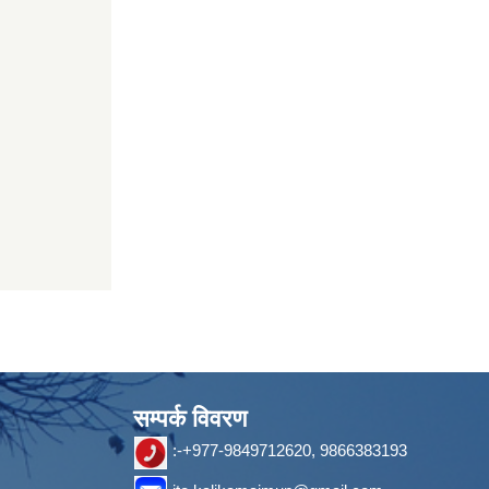
सम्पर्क विवरण
:-+977-9849712620, 9866383193