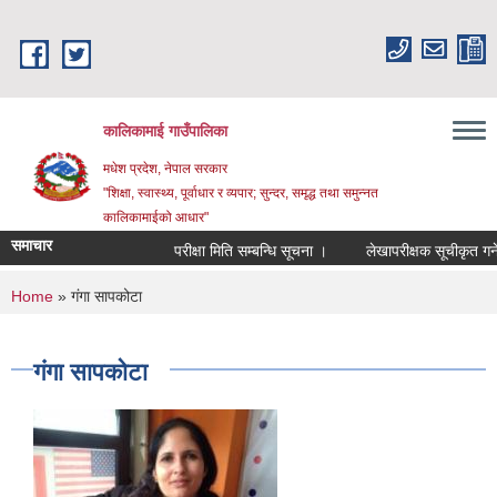
Skip to main content
कालिकामाई गाउँपालिका
मधेश प्रदेश, नेपाल सरकार
"शिक्षा, स्वास्थ्य, पूर्वाधार र व्यपार; सुन्दर, समृद्ध तथा समुन्नत
कालिकामाईको आधार"
समाचार
परीक्षा मिति सम्बन्धि सूचना ।
लेखापरीक्षक सूचीकृत गर्ने स
You are here
Home
» गंगा सापकोटा
गंगा सापकोटा