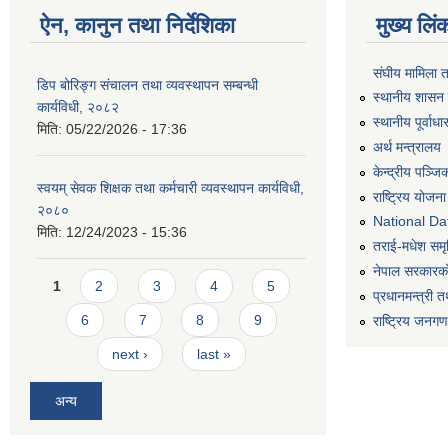
ऐन, कानुन तथा निर्देशिका
मुख्य लिं
संघीय मामिला 
डिप बोरिङ्ग संचालन तथा व्यवस्थापन सम्बन्धी
स्थानीय शासन 
कार्यविधी, २०८२
स्थानीय पूर्वा
मिति:
05/22/2026 - 17:36
अर्थ मन्त्रालय
केन्द्रीय पञ्ज
स्वयम् सेवक शिक्षक तथा कर्मचारी व्यवस्थापन कार्यविधी,
राष्ट्रिय योजन
२०८०
National Dat
मिति:
12/24/2023 - 15:36
तराई-मधेश समृद्
नेपाल सरकारको
Pages
1
2
3
4
5
प्रधानमन्त्री त
6
7
8
9
राष्ट्रिय जनग
next ›
last »
अन्य