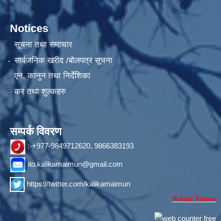
Notices
सूचना तथा समाचार
सार्वजनिक खरीद /बोलपत्र सूचना
एन, कानुन तथा निर्देशिका
कर तथा शुल्कहरु
सम्पर्क विवरण
:-+977-9849712620, 9866383193
ito.kalikamaimun@gmail.com
https://twitter.com/kalikamaimun
Website Visitors