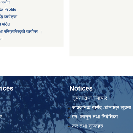
ा आयोग
a Profile
धि कार्यक्रम
 पोर्टल
था मन्त्रिपरिषद्को कार्यालय ।
णना
ices
Notices
सूचना तथा समाचार
ा
सार्वजनिक खरीद /बोलपत्र सूचना
र
एन, कानुन तथा निर्देशिका
कर तथा शुल्कहरु