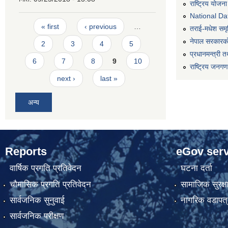
राष्ट्रिय योजन
National Dat
Pages
« first
‹ previous
…
तराई-मधेश समृद्
नेपाल सरकारको
2
3
4
5
प्रधानमन्त्री त
6
7
8
9
10
राष्ट्रिय जनग
next ›
last »
अन्य
Reports
eGov serv
वार्षिक प्रगति प्रतिवेदन
घटना दर्ता
चौमासिक प्रगति प्रतिवेदन
सामाजिक सुरक्ष
सार्वजनिक सुनुवाई
नागरिक वडापत्
सार्वजनिक परीक्षण