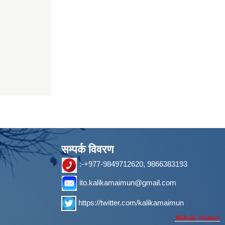
सम्पर्क विवरण
:-+977-9849712620, 9866383193
ito.kalikamaimun@gmail.com
https://twitter.com/kalikamaimun
Website Visitors