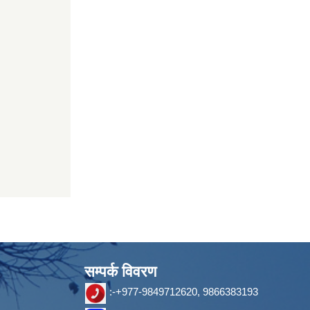
सम्पर्क विवरण
:-+977-9849712620, 9866383193