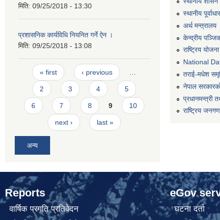
स्थानीय शासन 
मिति:
09/25/2018 - 13:30
स्थानीय पूर्वा
अर्थ मन्त्रालय
प्रशासनिक कार्यविधि नियनित गर्ने ऐन ।
केन्द्रीय पञ्ज
मिति:
09/25/2018 - 13:08
राष्ट्रिय योजन
National Dat
Pages
« first
‹ previous
…
तराई-मधेश समृद्
नेपाल सरकारको
2
3
4
5
प्रधानमन्त्री त
6
7
8
9
10
राष्ट्रिय जनग
next ›
last »
अन्य
Reports
eGov serv
वार्षिक प्रगति प्रतिवेदन
घटना दर्ता