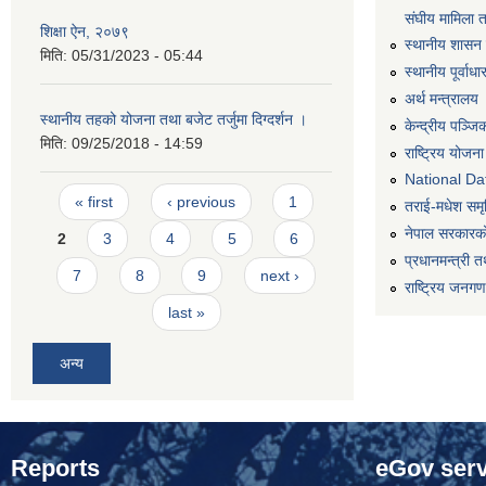
संघीय मामिला 
शिक्षा ऐन, २०७९
स्थानीय शासन 
मिति:
05/31/2023 - 05:44
स्थानीय पूर्वा
अर्थ मन्त्रालय
स्थानीय तहको योजना तथा बजेट तर्जुमा दिग्दर्शन ।
केन्द्रीय पञ्ज
मिति:
09/25/2018 - 14:59
राष्ट्रिय योजन
National Dat
Pages
« first
‹ previous
1
तराई-मधेश समृद्
नेपाल सरकारको
2
3
4
5
6
प्रधानमन्त्री त
7
8
9
next ›
राष्ट्रिय जनग
last »
अन्य
Reports
eGov serv