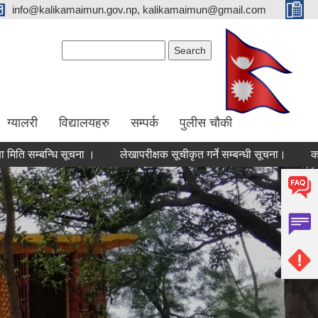
info@kalikamaimun.gov.np, kalikamaimun@gmail.com
Search form
Search
ग्यालरी
विद्यालयहरु
सम्पर्क
पुलीस चौकी
म्बन्धि सूचना ।
लेखापरीक्षक सूचीकृत गर्ने सम्बन्धी सूचना।
करार सेवाम